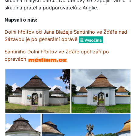
skupina malých dárců. Do obnovy se zapojili farníci a
skupina přátel a podporovatelů z Anglie.
Napsali o nás:
Dolní hřbitov od Jana Blažeje Santiniho ve Žďáře nad
Sázavou je po generální opravě
Santiniho Dolní hřbitov ve Žďáře opět září po
opravách