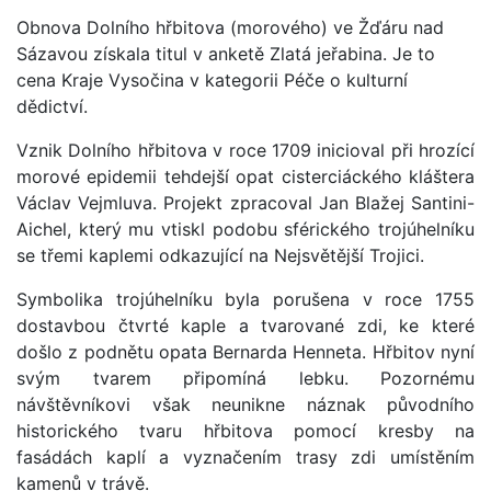
Obnova Dolního hřbitova (morového) ve Žďáru nad
Sázavou získala titul v anketě Zlatá jeřabina. Je to
cena Kraje Vysočina v kategorii Péče o kulturní
dědictví.
Vznik Dolního hřbitova v roce 1709 inicioval při hrozící
morové epidemii tehdejší opat cisterciáckého kláštera
Václav Vejmluva. Projekt zpracoval Jan Blažej Santini-
Aichel, který mu vtiskl podobu sférického trojúhelníku
se třemi kaplemi odkazující na Nejsvětější Trojici.
Symbolika trojúhelníku byla porušena v roce 1755
dostavbou čtvrté kaple a tvarované zdi, ke které
došlo z podnětu opata Bernarda Henneta. Hřbitov nyní
svým tvarem připomíná lebku. Pozornému
návštěvníkovi však neunikne náznak původního
historického tvaru hřbitova pomocí kresby na
fasádách kaplí a vyznačením trasy zdi umístěním
kamenů v trávě.