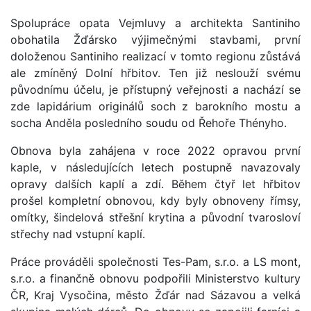
Spolupráce opata Vejmluvy a architekta Santiniho
obohatila Žďársko výjimečnými stavbami, první
doloženou Santiniho realizací v tomto regionu zůstává
ale zmíněný Dolní hřbitov. Ten již neslouží svému
původnímu účelu, je přístupný veřejnosti a nachází se
zde lapidárium originálů soch z barokního mostu a
socha Anděla posledního soudu od Řehoře Thényho.
Obnova byla zahájena v roce 2022 opravou první
kaple, v následujících letech postupně navazovaly
opravy dalších kaplí a zdí. Během čtyř let hřbitov
prošel kompletní obnovou, kdy byly obnoveny římsy,
omítky, šindelová střešní krytina a původní tvarosloví
střechy nad vstupní kaplí.
Práce prováděli společnosti Tes-Pam, s.r.o. a LS mont,
s.r.o. a finančně obnovu podpořili Ministerstvo kultury
ČR, Kraj Vysočina, město Žďár nad Sázavou a velká