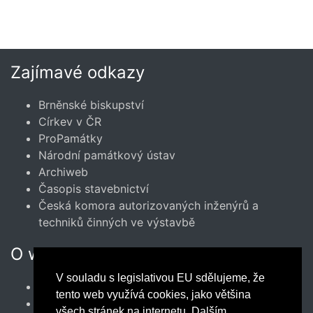
Zajímavé odkazy
Brněnské biskupství
Církev v ČR
ProPamátky
Národní památkový ústav
Archiweb
Časopis stavebnictví
Česká komora autorizovaných inženýrů a
techniků činných ve výstavbě
O webu
V souladu s legislativou EU sdělujeme, že
Podmínky užívání webu
tento web využívá cookies, jako většina
Správce obsahu webu
všech stránek na internetu. Dalším