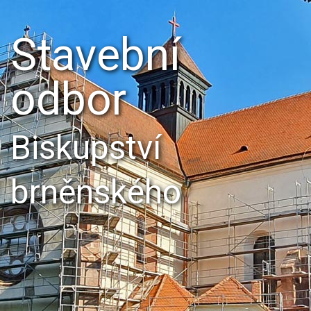
Stavební
odbor
Biskupství
brněnského