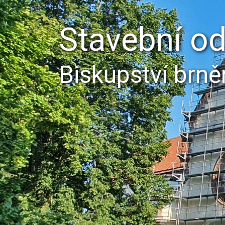
Stavební o
Biskupství brn