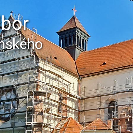
dbor
ěnského