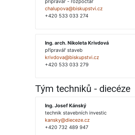
přípravář - rozpočtář
chalupova@biskupstvi.cz
+420 533 033 274
Ing. arch. Nikoleta Krivdová
přípravář staveb
krivdova@biskupstvi.cz
+420 533 033 279
Tým techniků - diecéze
Ing. Josef Kánský
technik stavebních investic
kansky@dieceze.cz
+420 732 489 947