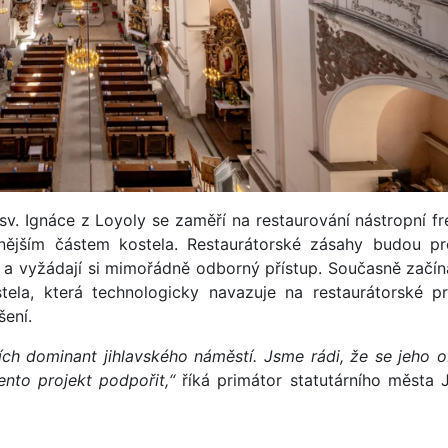
v. Ignáce z Loyoly se zaměří na restaurování nástropní fr
nnějším částem kostela. Restaurátorské zásahy budou pr
 a vyžádají si mimořádně odborný přístup. Současně začín
ela, která technologicky navazuje na restaurátorské p
šení.
ších dominant jihlavského náměstí. Jsme rádi, že se jeho 
ento projekt podpořit,“
říká primátor statutárního města J