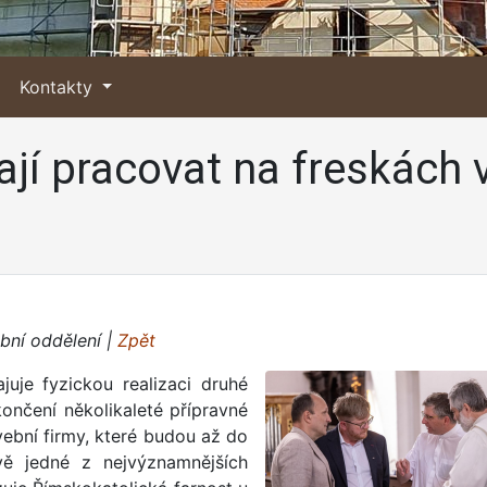
Kontakty
ají pracovat na freskách v
bní oddělení |
Zpět
juje fyzickou realizaci druhé
nčení několikaleté přípravné
avební firmy, které budou až do
ě jedné z nejvýznamnějších