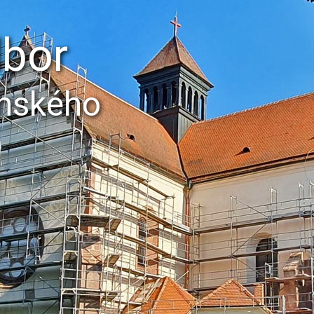
dbor
ěnského