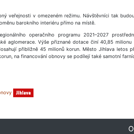
upný veřejnosti v omezeném režimu. Návštěvníci tak budo
roměnu barokního interiéru přímo na místě.
regionálního operačního programu 2021–2027 prostředn
avské aglomerace. Výše přiznané dotace činí 40,85 milionu 
sahují přibližně 45 milionů korun. Město Jihlava letos př
run, na financování obnovy se podílejí také samotní farníc
obnovy
O