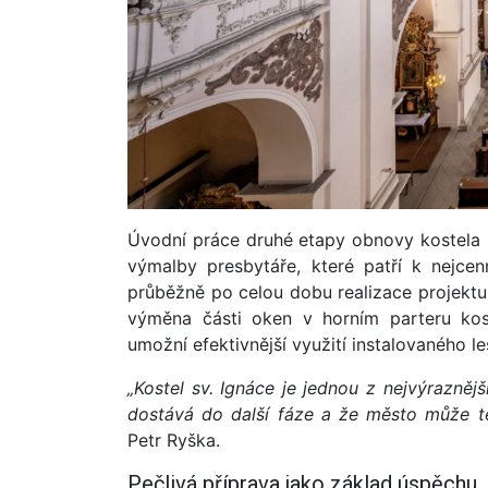
Úvodní práce druhé etapy obnovy kostela s
výmalby presbytáře, které patří k nejce
průběžně po celou dobu realizace projektu
výměna části oken v horním parteru kost
umožní efektivnější využití instalovaného le
„Kostel sv. Ignáce je jednou z nejvýrazněj
dostává do další fáze a že město může t
Petr Ryška.
Pečlivá příprava jako základ úspěchu