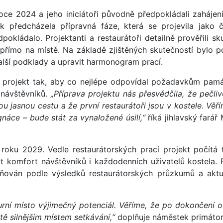
 roce 2024 a jeho iniciátoři původně předpokládali zahájení
k předcházela přípravná fáze, která se projevila jako 
pokládalo. Projektanti a restaurátoři detailně prověřili sk
přímo na místě. Na základě zjištěných skutečností bylo p
další podklady a upravit harmonogram prací.
t projekt tak, aby co nejlépe odpovídal požadavkům pam
 návštěvníků.
„Příprava projektu nás přesvědčila, že pečliv
u jasnou cestu a že první restaurátoři jsou v kostele. Věří
gnáce – bude stát za vynaložené úsilí,“
říká jihlavský farář
oku 2029. Vedle restaurátorských prací projekt počítá 
pšit komfort návštěvníků i každodenních uživatelů kostela. 
ňován podle výsledků restaurátorských průzkumů a aktu
turní místo výjimečný potenciál. Věříme, že po dokončení 
ště silnějším místem setkávání,“
doplňuje náměstek primátor