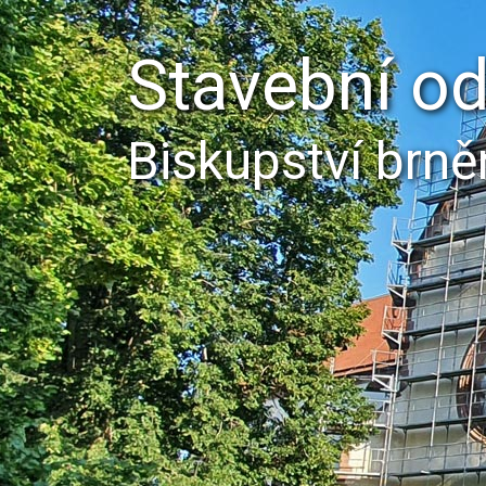
Stavební o
Biskupství brn