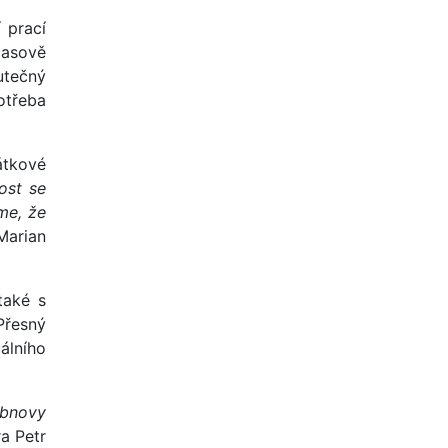
 prací
časově
utečný
otřeba
átkové
ost se
me, že
 Marian
také s
Přesný
álního
obnovy
a Petr