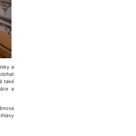
esky a
obíhat
á také
ráce a
obnova
ihlavy