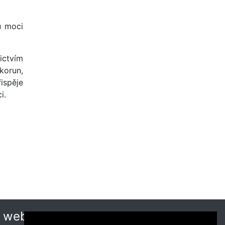
u moci
ictvím
korun,
ispěje
i.
 webu