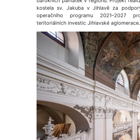
barokních památek v regionu. Projekt reali
kostela sv. Jakuba v Jihlavě za podpory
operačního programu 2021–2027 pros
teritoriálních investic Jihlavské aglomerace.