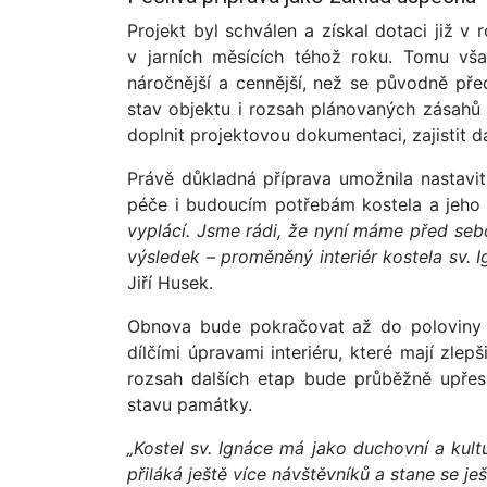
Projekt byl schválen a získal dotaci již v
v jarních měsících téhož roku. Tomu vša
náročnější a cennější, než se původně před
stav objektu i rozsah plánovaných zásahů 
doplnit projektovou dokumentaci, zajistit 
Právě důkladná příprava umožnila nastavi
péče i budoucím potřebám kostela a jeho
vyplácí. Jsme rádi, že nyní máme před sebo
výsledek – proměněný interiér kostela sv. I
Jiří Husek.
Obnova bude pokračovat až do poloviny r
dílčími úpravami interiéru, které mají zle
rozsah dalších etap bude průběžně upřes
stavu památky.
„Kostel sv. Ignáce má jako duchovní a kul
přiláká ještě více návštěvníků a stane se je