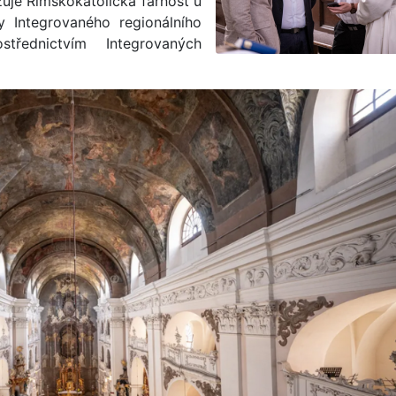
zuje Římskokatolická farnost u
 Integrovaného regionálního
třednictvím Integrovaných